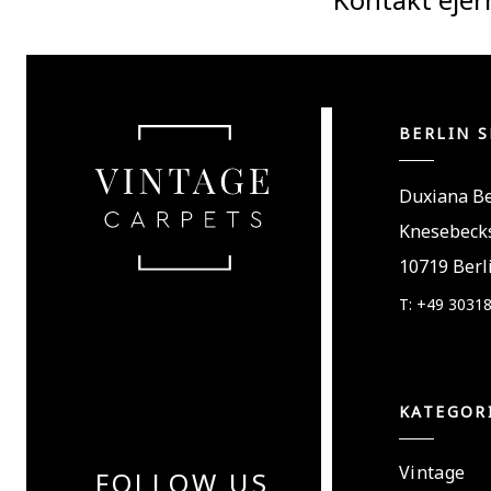
BERLIN 
Duxiana Be
Knesebecks
10719 Berl
T: +49 3031
KATEGOR
Vintage
FOLLOW US