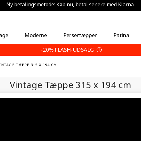
Ny betalingsmetode: Køb nu, betal senere med Klarna.
Spar 5 % ekstra — Vælg dine returbetingelser
tage
Moderne
Persertæpper
Patina
-20% FLASH-UDSALG
INTAGE TÆPPE 315 X 194 CM
Vintage Tæppe
315 x 194 cm