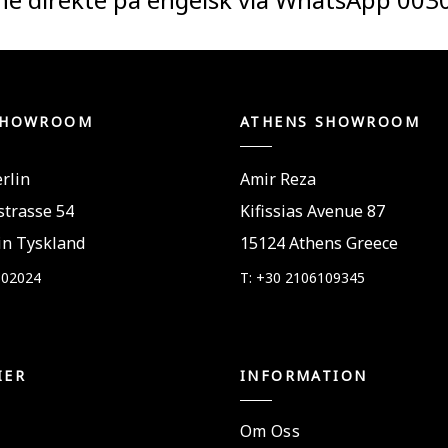
SHOWROOM
ATHENS SHOWROOM
rlin
Amir Reza
trasse 54
Kifissias Avenue 87
in Tyskland
15124 Athens Greece
802024
T: +30 2106109345
IER
INFORMATION
Om Oss