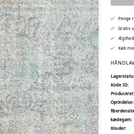
Penge r
Gratis 
Ægtheds
Køb med 
HÅNDLAV
Lagerstatu
Kode ID:
Produceret
Oprindelse:
fiberdensit
kædegarn:
Knuder: