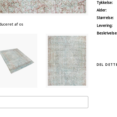
Tykkelse:
Alder:
Størrelse:
uceret af os
Levering:
Beskrivelse
DEL DETT