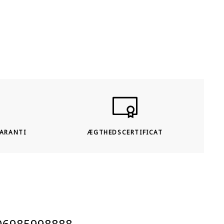
bevarer den legendariske holdbarhed fra et antikt
stykke, men matcher den sofistikerede æstetik i
moderne interiør. Dette stykke i 315 x 205 cm er et
perfekt eksempel på vores engagement i kvalitet.
Hver ordre inkluderer også 4 gratis underlag af høj
kvalitet til hjørnerne, så dit tæppe ligger sikkert og
perfekt placeret på gulvet.
GARANTI
ÆGTHEDSCERTIFICAT
06985998888