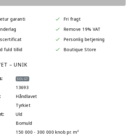
etur garanti
Fri fragt
underlag
Remove 19% VAT
certificat
Personlig betjening
fuld tillid
Boutique Store
ET – UNIK
s:
SOLGT
13693
:
Håndlavet
Tyrkiet
et:
Uld
Bomuld
150 000 - 300 000 knob pr. m²