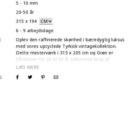
5 - 10 mm
20-50 år
315
x
194
6 - 9 arbejdsdage
:
Oplev den raffinerede skønhed i bæredygtig luksus
med vores upcyclede Tyrkisk vintagekollektion.
Dette mesterværk i 315 x 205 cm og Grøn er
håndlavet for 20 til 50 år siden med brug af
premium naturuld og traditionelle teknikker. Som
en boutique-butik specialiseret i unikke skatte
E:
behandler vi hvert tæppe som et individuelt
kunstværk. For at sikre, at du kan værdsætte de
indviklede teksturer og ægte farver før køb,
optager vi en dedikeret video af hvert tæppe i
vores galleri, så du i realtid kan se, hvordan lyset
spiller i de klippede fibre. I vores søgen efter at give
disse antikke skatte et nyt liv bruger vi en unik
farveneutraliseringsmetode, der respekterer
integriteten i det håndknyttede fundament.
Resultatet er et levende, overfarvet tæppe, der