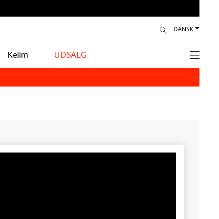
DANSK
Kelim
UDSALG