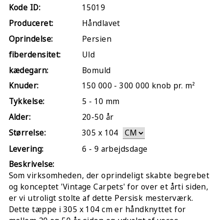
Kode ID:
15019
Produceret:
Håndlavet
Oprindelse:
Persien
fiberdensitet:
Uld
kædegarn:
Bomuld
Knuder:
150 000 - 300 000 knob pr. m²
Tykkelse:
5 - 10 mm
Alder:
20-50 år
Størrelse:
305
x
104
Levering:
6 - 9 arbejdsdage
Beskrivelse:
Som virksomheden, der oprindeligt skabte begrebet
og konceptet 'Vintage Carpets' for over et årti siden,
er vi utroligt stolte af dette Persisk mesterværk.
Dette tæppe i 305 x 104 cm er håndknyttet for