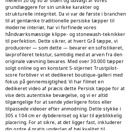
mellem 20 og 50 år siden og udvalgt af vores
grundlæggere for sin unikke karakter og
strukturelle integritet. Da vi var de første i branchen
til at gentænke traditionelle persiske tæpper til
moderne interiør, har vi forfinede vores
håndværksmæssige klippe- og stonewash-teknikker
til perfektion. Dette sikrer, at hvert Grå tæppe, vi
producerer — som dette — bevarer en sofistikeret,
lavprofileret tekstur, samtidig med at arven fra den
originale vævning bevares. Med over 30.000 tæpper
solgt online og en konstant 5-stjernet Trustpilot-
score forbliver vi et dedikeret boutique-galleri med
fokus på gennemsigtighed. Vi har filmet en
dedikeret video af præcis dette Persisk tæppe for at
vise dets autentiske bevægelse, og vi er altid
tilgængelige for at sende yderligere fotos eller
tilpassede videoer efter anmodning. Dette stykke i
305 x 104 cm er dybderenset og klar til øjeblikkelig
placering. For at sikre, at det ligger fast, inkluderer
din ordre 4 gratis underlag af høj kvalitet til