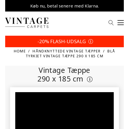
Køb nu, betal senere med Klarna.
Spar 5% | Dit valg
Sommerplan
-20% FLASH-UDSALG
HOME
HÅNDKNYTTEDE VINTAGE TÆPPER
BLÅ
TYRKIET VINTAGE TÆPPE 290 X 185 CM
Vintage Tæppe
290 x 185 cm