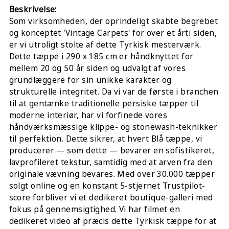
Beskrivelse:
Som virksomheden, der oprindeligt skabte begrebet
og konceptet 'Vintage Carpets' for over et årti siden,
er vi utroligt stolte af dette Tyrkisk mesterværk.
Dette tæppe i 290 x 185 cm er håndknyttet for
mellem 20 og 50 år siden og udvalgt af vores
grundlæggere for sin unikke karakter og
strukturelle integritet. Da vi var de første i branchen
til at gentænke traditionelle persiske tæpper til
moderne interiør, har vi forfinede vores
håndværksmæssige klippe- og stonewash-teknikker
til perfektion. Dette sikrer, at hvert Blå tæppe, vi
producerer — som dette — bevarer en sofistikeret,
lavprofileret tekstur, samtidig med at arven fra den
originale vævning bevares. Med over 30.000 tæpper
solgt online og en konstant 5-stjernet Trustpilot-
score forbliver vi et dedikeret boutique-galleri med
fokus på gennemsigtighed. Vi har filmet en
dedikeret video af præcis dette Tyrkisk tæppe for at