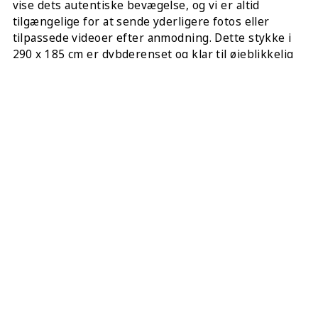
vise dets autentiske bevægelse, og vi er altid
tilgængelige for at sende yderligere fotos eller
tilpassede videoer efter anmodning. Dette stykke i
290 x 185 cm er dybderenset og klar til øjeblikkelig
placering. For at sikre, at det ligger fast, inkluderer
din ordre 4 gratis underlag af høj kvalitet til
hjørnerne. Når du køber hos os, køber du hos de
oprindelige skabere af vintage-tæppe-bevægelsen.
DEL DETTE:
KØB DETTE TÆPPE ONLINE