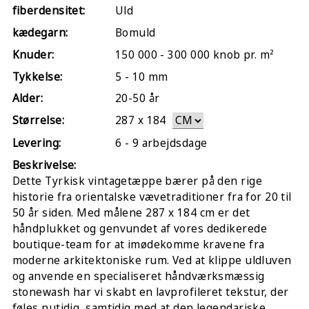
fiberdensitet:
Uld
kædegarn:
Bomuld
Knuder:
150 000 - 300 000 knob pr. m²
Tykkelse:
5 - 10 mm
Alder:
20-50 år
Størrelse:
287
x
184
Levering:
6 - 9 arbejdsdage
Beskrivelse:
Dette Tyrkisk vintagetæppe bærer på den rige
historie fra orientalske vævetraditioner fra for 20 til
50 år siden. Med målene 287 x 184 cm er det
håndplukket og genvundet af vores dedikerede
boutique-team for at imødekomme kravene fra
moderne arkitektoniske rum. Ved at klippe uldluven
og anvende en specialiseret håndværksmæssig
stonewash har vi skabt en lavprofileret tekstur, der
føles nutidig, samtidig med at den legendariske