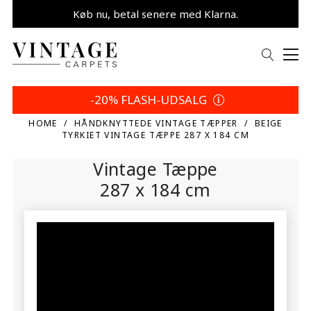
Køb nu, betal senere med Klarna.
Spar 5% | Dit valg
-20% FLASH-UDSALG
HOME
HÅNDKNYTTEDE VINTAGE TÆPPER
BEIGE
TYRKIET VINTAGE TÆPPE 287 X 184 CM
Vintage Tæppe
287 x 184 cm