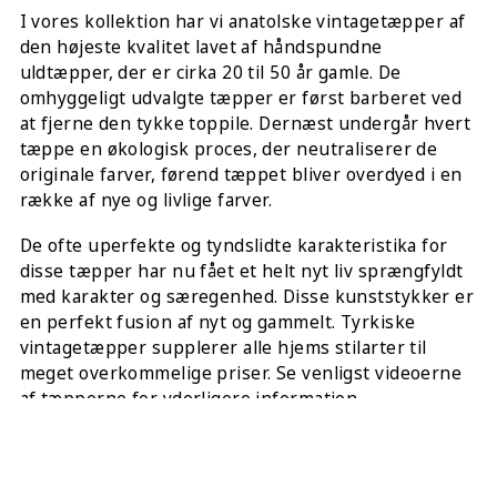
I vores kollektion har vi anatolske vintagetæpper af
den højeste kvalitet lavet af håndspundne
uldtæpper, der er cirka 20 til 50 år gamle. De
omhyggeligt udvalgte tæpper er først barberet ved
at fjerne den tykke toppile. Dernæst undergår hvert
tæppe en økologisk proces, der neutraliserer de
originale farver, førend tæppet bliver overdyed i en
række af nye og livlige farver.
De ofte uperfekte og tyndslidte karakteristika for
disse tæpper har nu fået et helt nyt liv sprængfyldt
med karakter og særegenhed. Disse kunststykker er
en perfekt fusion af nyt og gammelt. Tyrkiske
vintagetæpper supplerer alle hjems stilarter til
meget overkommelige priser. Se venligst videoerne
af tæpperne for yderligere information.
DEL DETTE: