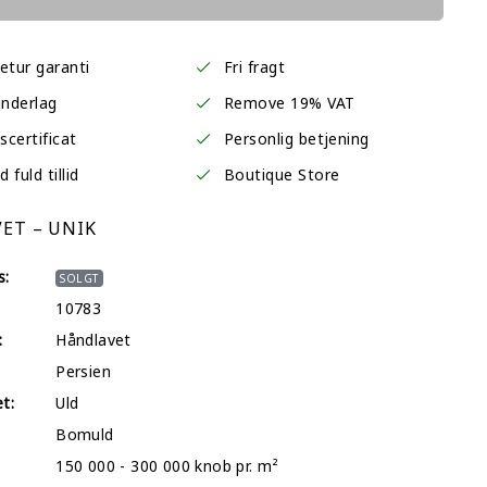
etur garanti
Fri fragt
underlag
Remove 19% VAT
certificat
Personlig betjening
fuld tillid
Boutique Store
ET – UNIK
s:
SOLGT
10783
:
Håndlavet
Persien
et:
Uld
Bomuld
150 000 - 300 000 knob pr. m²