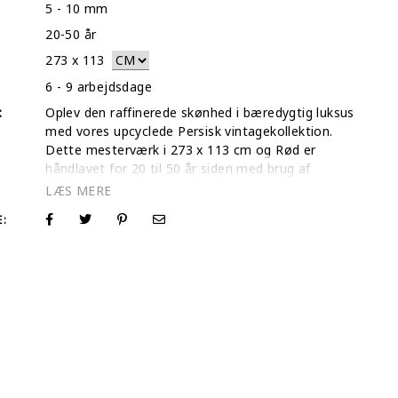
5 - 10 mm
20-50 år
273
x
113
6 - 9 arbejdsdage
:
Oplev den raffinerede skønhed i bæredygtig luksus
med vores upcyclede Persisk vintagekollektion.
Dette mesterværk i 273 x 113 cm og Rød er
håndlavet for 20 til 50 år siden med brug af
premium naturuld og traditionelle teknikker. Som
en boutique-butik specialiseret i unikke skatte
E:
behandler vi hvert tæppe som et individuelt
kunstværk. For at sikre, at du kan værdsætte de
indviklede teksturer og ægte farver før køb,
optager vi en dedikeret video af hvert tæppe i
vores galleri, så du i realtid kan se, hvordan lyset
spiller i de klippede fibre. I vores søgen efter at give
disse antikke skatte et nyt liv bruger vi en unik
farveneutraliseringsmetode, der respekterer
integriteten i det håndknyttede fundament.
Resultatet er et levende, overfarvet tæppe, der