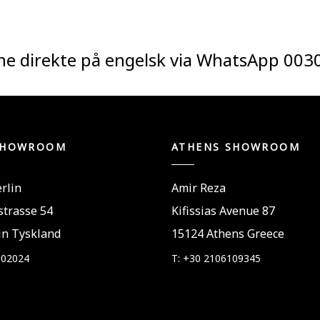
ne direkte på engelsk via WhatsApp
003
SHOWROOM
ATHENS SHOWROOM
rlin
Amir Reza
trasse 54
Kifissias Avenue 87
in Tyskland
15124 Athens Greece
802024
T: +30 2106109345