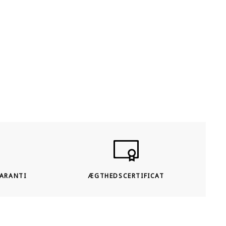
bevarer den legendariske holdbarhed fra et antikt
stykke, men matcher den sofistikerede æstetik i
moderne interiør. Dette stykke i 273 x 113 cm er et
perfekt eksempel på vores engagement i kvalitet.
Hver ordre inkluderer også 4 gratis underlag af høj
kvalitet til hjørnerne, så dit tæppe ligger sikkert og
perfekt placeret på gulvet.
GARANTI
ÆGTHEDSCERTIFICAT