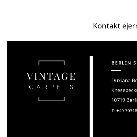
Kontakt ejer
BERLIN 
Duxiana Be
Knesebecks
10719 Berl
T: +49 3031