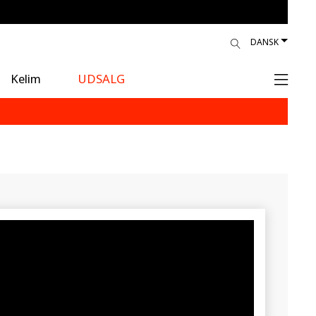
DANSK
Kelim
UDSALG