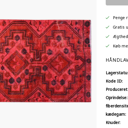
Penge r
Gratis 
Ægtheds
Køb med 
HÅNDLAV
Lagerstatu
Kode ID:
Produceret
Oprindelse:
fiberdensit
kædegarn:
Knuder: