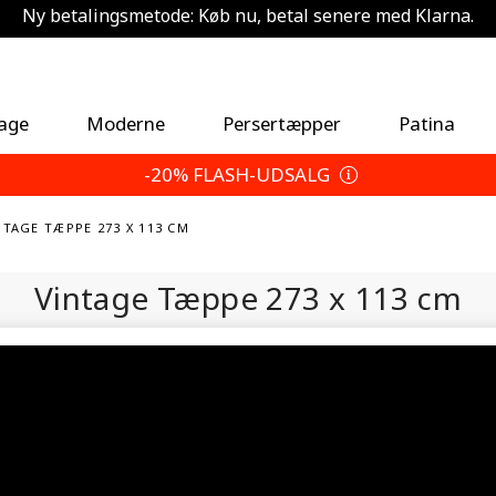
Ny betalingsmetode: Køb nu, betal senere med Klarna.
Spar 5 % ekstra — Vælg dine returbetingelser
tage
Moderne
Persertæpper
Patina
-20% FLASH-UDSALG
NTAGE TÆPPE 273 X 113 CM
Vintage Tæppe
273 x 113 cm