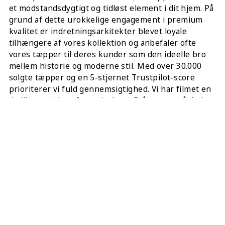
et modstandsdygtigt og tidløst element i dit hjem. På
grund af dette urokkelige engagement i premium
kvalitet er indretningsarkitekter blevet loyale
tilhængere af vores kollektion og anbefaler ofte
vores tæpper til deres kunder som den ideelle bro
mellem historie og moderne stil. Med over 30.000
solgte tæpper og en 5-stjernet Trustpilot-score
prioriterer vi fuld gennemsigtighed. Vi har filmet en
dedikeret video af præcis dette Grå tæppe, så du kan
inspicere vævningen, og vi står også til rådighed med
yderligere fotos eller tilpassede videoer efter
anmodning. Dette Persisk mesterværk er
dybderenset og leveres med 4 gratis underlag af høj
kvalitet til hjørnerne for at sikre en sikker placering
på dit gulv.
DEL DETTE: