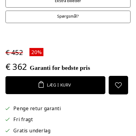
Ekstra billeder
Spørgsmål?
€ 452
20%
€ 362
Garanti for bedste pris
LÆG I KURV
Penge retur garanti
Fri fragt
Gratis underlag