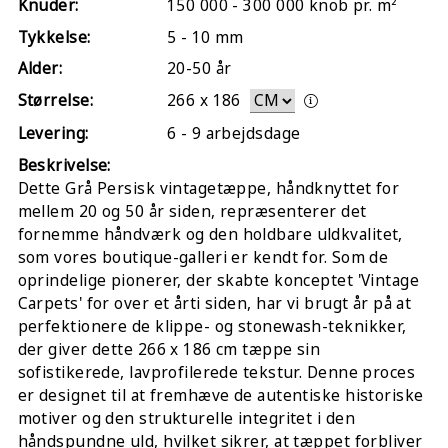
Knuder:
150 000 - 300 000 knob pr. m²
Tykkelse:
5 - 10 mm
Alder:
20-50 år
Størrelse:
266
x
186
Levering:
6 - 9 arbejdsdage
Beskrivelse:
Dette Grå Persisk vintagetæppe, håndknyttet for
mellem 20 og 50 år siden, repræsenterer det
fornemme håndværk og den holdbare uldkvalitet,
som vores boutique-galleri er kendt for. Som de
oprindelige pionerer, der skabte konceptet 'Vintage
Carpets' for over et årti siden, har vi brugt år på at
perfektionere de klippe- og stonewash-teknikker,
der giver dette 266 x 186 cm tæppe sin
sofistikerede, lavprofilerede tekstur. Denne proces
er designet til at fremhæve de autentiske historiske
motiver og den strukturelle integritet i den
håndspundne uld, hvilket sikrer, at tæppet forbliver