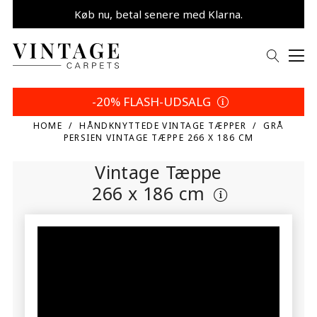
Køb nu, betal senere med Klarna.
Spar 5% | Dit valg
-20% FLASH-UDSALG
HOME
HÅNDKNYTTEDE VINTAGE TÆPPER
GRÅ
PERSIEN VINTAGE TÆPPE 266 X 186 CM
Vintage Tæppe
266 x 186 cm