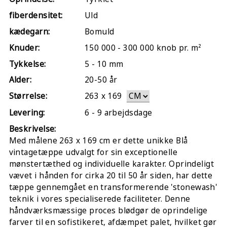
fiberdensitet:
Uld
kædegarn:
Bomuld
Knuder:
150 000 - 300 000 knob pr. m²
Tykkelse:
5 - 10 mm
Alder:
20-50 år
Størrelse:
263
x
169
Levering:
6 - 9 arbejdsdage
Beskrivelse:
Med målene 263 x 169 cm er dette unikke Blå
vintagetæppe udvalgt for sin exceptionelle
mønstertæthed og individuelle karakter. Oprindeligt
vævet i hånden for cirka 20 til 50 år siden, har dette
tæppe gennemgået en transformerende 'stonewash'
teknik i vores specialiserede faciliteter. Denne
håndværksmæssige proces blødgør de oprindelige
farver til en sofistikeret, afdæmpet palet, hvilket gør