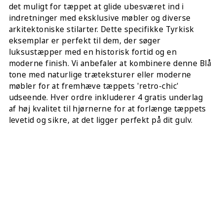
det muligt for tæppet at glide ubesværet ind i
indretninger med eksklusive møbler og diverse
arkitektoniske stilarter. Dette specifikke Tyrkisk
eksemplar er perfekt til dem, der søger
luksustæpper med en historisk fortid og en
moderne finish. Vi anbefaler at kombinere denne Blå
tone med naturlige træteksturer eller moderne
møbler for at fremhæve tæppets 'retro-chic'
udseende. Hver ordre inkluderer 4 gratis underlag
af høj kvalitet til hjørnerne for at forlænge tæppets
levetid og sikre, at det ligger perfekt på dit gulv.
DEL DETTE:
KØB DETTE TÆPPE ONLINE