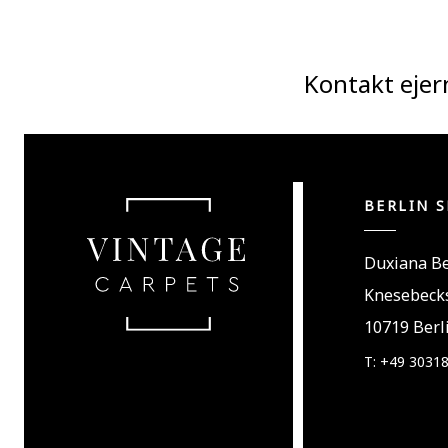
Kontakt ejer
BERLIN 
Duxiana Be
Knesebecks
10719 Berl
T: +49 3031