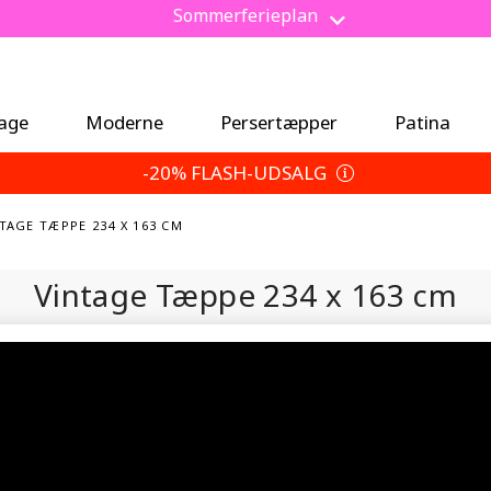
Spar 5 % ekstra — Vælg dine returbetingelser
tage
Moderne
Persertæpper
Patina
-20% FLASH-UDSALG
NTAGE TÆPPE 234 X 163 CM
Vintage Tæppe
234 x 163 cm