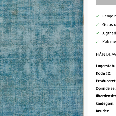
Penge r
Gratis 
Ægtheds
Køb med 
HÅNDLAV
Lagerstatu
Kode ID:
Produceret
Oprindelse:
fiberdensit
kædegarn:
Knuder: