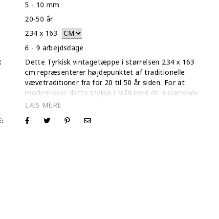
5 - 10 mm
20-50 år
234
x
163
6 - 9 arbejdsdage
:
Dette Tyrkisk vintagetæppe i størrelsen 234 x 163
cm repræsenterer højdepunktet af traditionelle
vævetraditioner fra for 20 til 50 år siden. For at
modernisere dette stykke i tråd med de nuværende
designtrends har vores håndværkere omhyggeligt
klippet den høje uldluv, hvilket skaber en
E:
vintagetekstur med tyngden og luksussen fra et
traditionelt persisk tæppe. Som et specialiseret
boutique-galleri har vi solgt over 30.000 tæpper
online til et globalt fællesskab af samlere og
opretholder en 5-stjernet Trustpilot-score gennem
vores engagement i gennemsigtighed og kvalitet.
For at sikre absolut tryghed i dit valg tilbyder vi en
dedikeret video af dette specifikke blå and turkis
tæppe, der fanger den håndspundne ulds
autentiske bevægelse og glans i realtid.