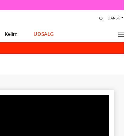
DANSK
Kelim
UDSALG