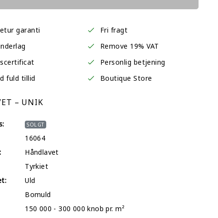
etur garanti
Fri fragt
underlag
Remove 19% VAT
certificat
Personlig betjening
fuld tillid
Boutique Store
ET – UNIK
s:
SOLGT
16064
:
Håndlavet
Tyrkiet
et:
Uld
Bomuld
150 000 - 300 000 knob pr. m²