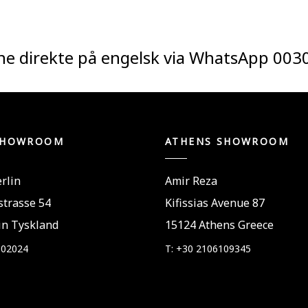
ne direkte på engelsk via WhatsApp
003
SHOWROOM
ATHENS SHOWROOM
rlin
Amir Reza
trasse 54
Kifissias Avenue 87
in Tyskland
15124 Athens Greece
802024
T: +30 2106109345