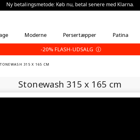
Ny betalingsmetode: Køb nu, betal senere med Klarna.
Spar 5 % ekstra — Vælg dine returbetingelser
Sommerferieplan
tage
Moderne
Persertæpper
Patina
-20% FLASH-UDSALG
STONEWASH 315 X 165 CM
Stonewash
315 x 165 cm