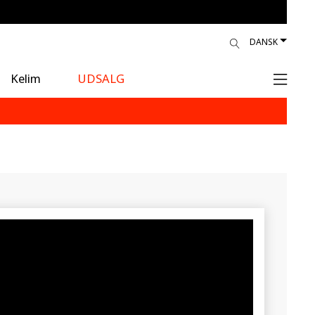
DANSK
Kelim
UDSALG