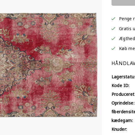
Penge r
Gratis 
Ægtheds
Køb med 
HÅNDLAV
Lagerstatu
Kode ID:
Produceret
Oprindelse:
fiberdensit
kædegarn:
Knuder: