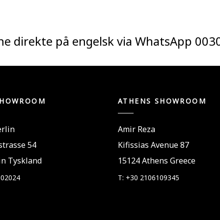
ne direkte på engelsk via WhatsApp
003
SHOWROOM
ATHENS SHOWROOM
rlin
Amir Reza
trasse 54
Kifissias Avenue 87
in Tyskland
15124 Athens Greece
802024
T: +30 2106109345