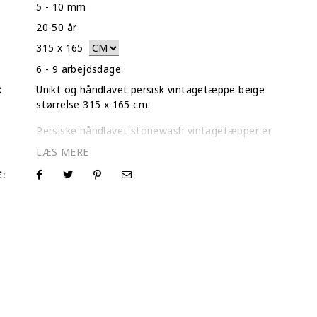
5 - 10 mm
20-50 år
315
x
165
6 - 9 arbejdsdage
:
Unikt og håndlavet persisk vintagetæppe beige
størrelse 315 x 165 cm.
Persiske håndlavet stonewash vintagetæpper er
hurtigt blevet de mest populære og eftersøgte
tæpper for designere og forbrugere. Stonewash
tæpper er et alle tiders valg, når du søger at
E:
forbedre indretningsdesignet i dit hjem. Stonewash
tæpper har ingen tilføjede farver. De naturlige
farver er blevet falmet ud for at give disse semi-
antikke tæpper et ekstra unikt og falmet look. Vi er
de originale producenter af vintage- og stonewash
tæpper.
På
vintagecarpets.com
har vi det største udvalg i
verden. Køb vintage- og stonewash tæpper på