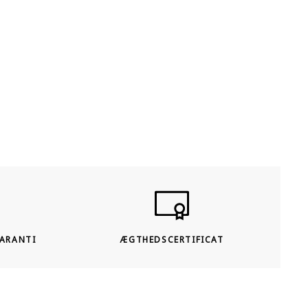
tilbud med betydelige rabatter og de garanteret
bedste priser. I tillæg til vores online shop, har vi
showrooms i Berlin, Køln og Hamborg, Tyskland.
GARANTI
ÆGTHEDSCERTIFICAT