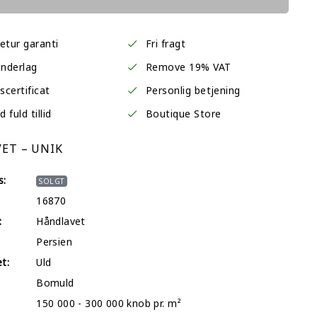
etur garanti
Fri fragt
underlag
Remove 19% VAT
certificat
Personlig betjening
fuld tillid
Boutique Store
ET – UNIK
s:
SOLGT
16870
:
Håndlavet
Persien
et:
Uld
Bomuld
150 000 - 300 000 knob pr. m²