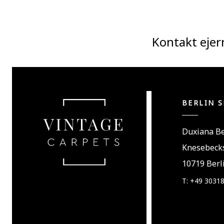
Kontakt ejer
BERLIN 
Duxiana Be
Knesebecks
10719 Berl
T: +49 3031