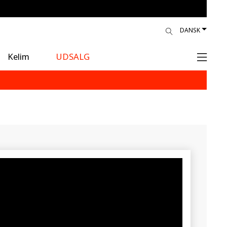
DANSK
Kelim
UDSALG