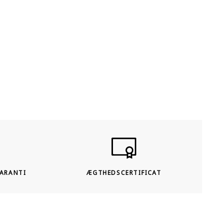
tilbud med betydelige rabatter og de garanteret
bedste priser. I tillæg til vores online shop, har vi
showrooms i Berlin, Køln og Hamborg, Tyskland.
GARANTI
ÆGTHEDSCERTIFICAT