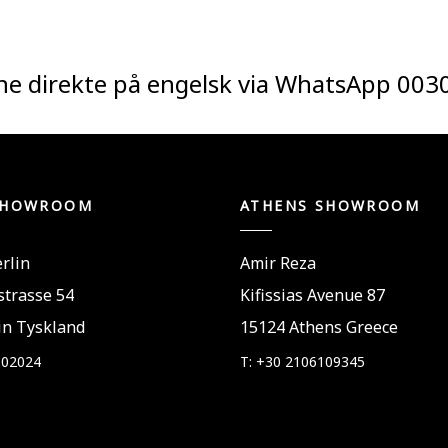
ne direkte på engelsk via WhatsApp
003
SHOWROOM
ATHENS SHOWROOM
rlin
Amir Reza
trasse 54
Kifissias Avenue 87
in Tyskland
15124 Athens Greece
802024
T: +30 2106109345