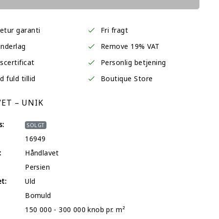
etur garanti
Fri fragt
underlag
Remove 19% VAT
certificat
Personlig betjening
fuld tillid
Boutique Store
ET – UNIK
s:
SOLGT
16949
:
Håndlavet
Persien
et:
Uld
Bomuld
150 000 - 300 000 knob pr. m²