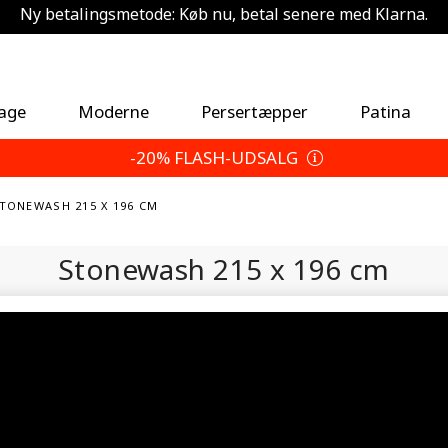
Ny betalingsmetode: Køb nu, betal senere med Klarna.
Spar 5 % ekstra — Vælg dine returbetingelser
tage
Moderne
Persertæpper
Patina
-20% FLASH-UDSALG
STONEWASH 215 X 196 CM
Stonewash
215 x 196 cm