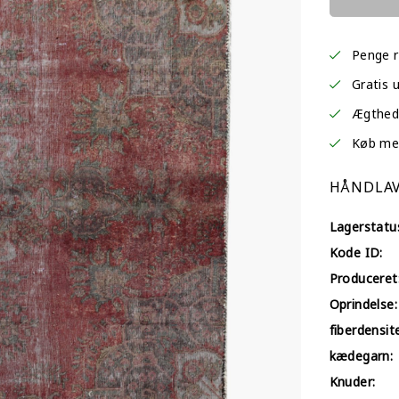
Penge r
Gratis 
Ægtheds
Køb med 
HÅNDLAV
Lagerstatu
Kode ID:
Produceret
Oprindelse:
fiberdensit
kædegarn:
Knuder: