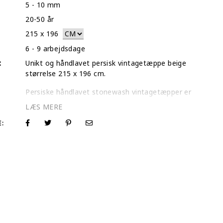
5 - 10 mm
20-50 år
215
x
196
6 - 9 arbejdsdage
:
Unikt og håndlavet persisk vintagetæppe beige
størrelse 215 x 196 cm.
Persiske håndlavet stonewash vintagetæpper er
hurtigt blevet de mest populære og eftersøgte
tæpper for designere og forbrugere. Stonewash
tæpper er et alle tiders valg, når du søger at
E:
forbedre indretningsdesignet i dit hjem. Stonewash
tæpper har ingen tilføjede farver. De naturlige
farver er blevet falmet ud for at give disse semi-
antikke tæpper et ekstra unikt og falmet look. Vi er
de originale producenter af vintage- og stonewash
tæpper.
På
vintagecarpets.com
har vi det største udvalg i
verden. Køb vintage- og stonewash tæpper på