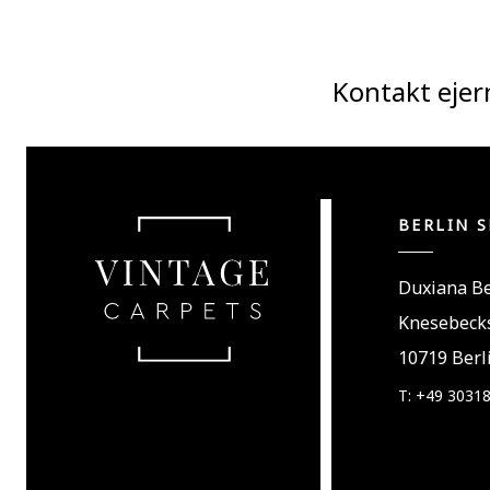
Kontakt ejer
BERLIN 
Duxiana Be
Knesebecks
10719 Berl
T: +49 3031