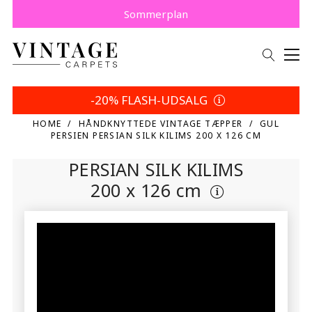
Køb nu, betal senere med Klarna.
Spar 5% | Dit valg
Sommerplan
-20% FLASH-UDSALG
HOME
HÅNDKNYTTEDE VINTAGE TÆPPER
GUL
PERSIEN PERSIAN SILK KILIMS 200 X 126 CM
PERSIAN SILK KILIMS
200 x 126 cm