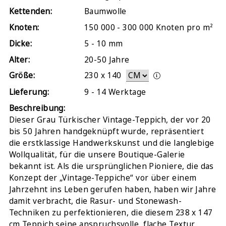
Kettenden:
Baumwolle
Knoten:
150 000 - 300 000 Knoten pro m²
Dicke:
5 - 10 mm
Alter:
20-50 Jahre
Größe:
230
x
140
Lieferung:
9 - 14 Werktage
Beschreibung:
Dieser Grau Türkischer Vintage-Teppich, der vor 20
bis 50 Jahren handgeknüpft wurde, repräsentiert
die erstklassige Handwerkskunst und die langlebige
Wollqualität, für die unsere Boutique-Galerie
bekannt ist. Als die ursprünglichen Pioniere, die das
Konzept der „Vintage-Teppiche“ vor über einem
Jahrzehnt ins Leben gerufen haben, haben wir Jahre
damit verbracht, die Rasur- und Stonewash-
Techniken zu perfektionieren, die diesem 238 x 147
cm Teppich seine anspruchsvolle, flache Textur