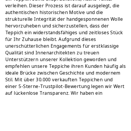
verleihen. Dieser Prozess ist darauf ausgelegt, die
authentischen historischen Motive und die
strukturelle Integrität der handgesponnenen Wolle
hervorzuheben und sicherzustellen, dass der
Teppich ein widerstandsfähiges und zeitloses Stück
für Ihr Zuhause bleibt. Aufgrund dieses
unerschütterlichen Engagements für erstklassige
Qualität sind Innenarchitekten zu treuen
Unterstützern unserer Kollektion geworden und
empfehlen unsere Teppiche ihren Kunden häufig als
ideale Brücke zwischen Geschichte und modernem
Stil. Mit über 30.000 verkauften Teppichen und
einer 5-Sterne-Trustpilot-Bewertung legen wir Wert
auf lückenlose Transparenz. Wir haben ein
spezielles Video von genau diesem Grau Teppich
gefilmt, damit Sie die Webart begutachten können,
und stehen auch gerne für zusätzliche Fotos oder
individuelle Videos auf Anfrage zur Verfügung.
Dieses Türkischer Meisterwerk wurde