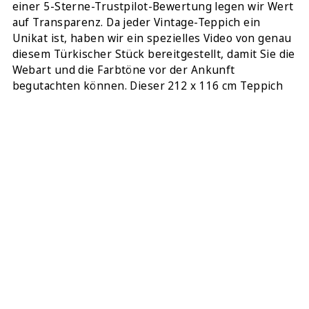
einer 5-Sterne-Trustpilot-Bewertung legen wir Wert
auf Transparenz. Da jeder Vintage-Teppich ein
Unikat ist, haben wir ein spezielles Video von genau
diesem Türkischer Stück bereitgestellt, damit Sie die
Webart und die Farbtöne vor der Ankunft
begutachten können. Dieser 212 x 116 cm Teppich
wurde professionell tiefengereinigt und ist sofort
einsatzbereit. Ihre Bestellung enthält außerdem 4
kostenlose Unterlagen für die Ecken, damit der
Teppich sicher und flach auf jeder Bodenoberfläche
liegt.
TEILEN:
DIESEN TEPPICH ONLINE KAUFEN