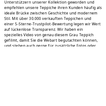
Unterstützern unserer Kollektion geworden und
empfehlen unsere Teppiche ihren Kunden häufig als
ideale Brücke zwischen Geschichte und modernem
Stil. Mit über 30.000 verkauften Teppichen und
einer 5-Sterne-Trustpilot-Bewertung legen wir Wert
auf lückenlose Transparenz. Wir haben ein
spezielles Video von genau diesem Grau Teppich
gefilmt, damit Sie die Webart begutachten können,
und stehen auch gerne für zusätzliche Fotos oder
individuelle Videos auf Anfrage zur Verfügung.
Dieses Türkischer Meisterwerk wurde
tiefengereinigt und wird mit 4 kostenlosen
hochwertigen Unterlagen für die Ecken geliefert, um
einen sicheren Sitz auf Ihrem Boden zu
gewährleisten.
TEILEN: