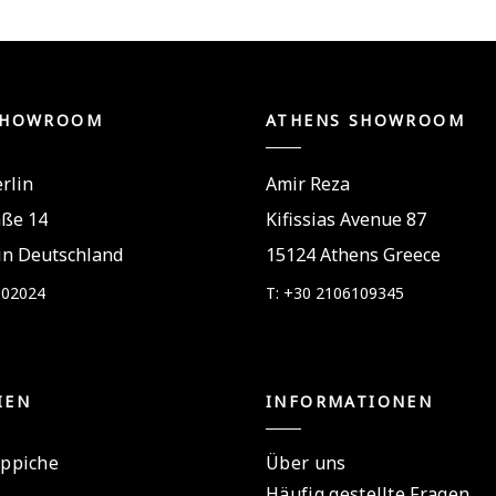
SHOWROOM
ATHENS SHOWROOM
rlin
Amir Reza
aße 14
Kifissias Avenue 87
in Deutschland
15124 Athens Greece
802024
T: +30 2106109345
IEN
INFORMATIONEN
eppiche
Über uns
Häufig gestellte Fragen