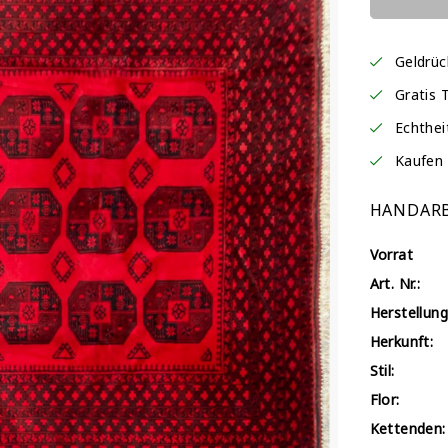
Geldrü
Gratis 
Echthei
Kaufen 
HANDARB
Vorrat
Art. Nr.:
Herstellung
Herkunft:
Stil:
Flor:
Kettenden: