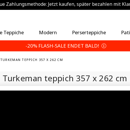
e Zahlungsmethode: Jetzt kaufen, später bezahlen mit Kla
sätzlich 5% sparen — Wählen Sie Ihre Rückgabebedingun
e Teppiche
Modern
Perserteppiche
Pat
-20% FLASH-SALE ENDET BALD!
 TURKEMAN TEPPICH 357 X 262 CM
Turkeman teppich
357 x 262 cm