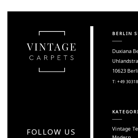
BERLIN 
Duxiana Be
Uhlandstr
10623 Berl
T: +49 3031
KATEGOR
Vintage T
FOLLOW US
Modern