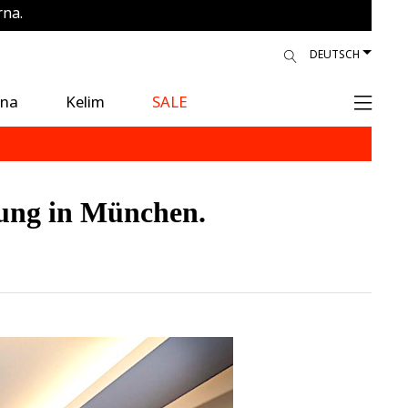
rna.
gen
DEUTSCH
ina
Kelim
SALE
nung in München.