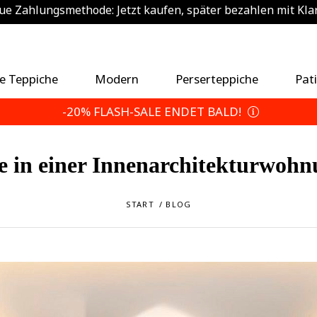
e Zahlungsmethode: Jetzt kaufen, später bezahlen mit Kla
sätzlich 5% sparen — Wählen Sie Ihre Rückgabebedingun
e Teppiche
Modern
Perserteppiche
Pat
-20% FLASH-SALE ENDET BALD!
e in einer Innenarchitekturwoh
START
BLOG